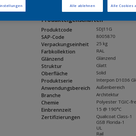
Muster bestellen
instellungen
Alle ablehnen
Alle Cookies 
Produkteigenschaften
SDJ11G
Produktcode
8005870
SAP-Code
25 kg
Verpackungseinheit
RAL
Farbkollektion
Glänzend
Glänzend
Glatt
Struktur
Solid
Oberfläche
Interpon D1036 Gl
Produktserie
Außenbereich
Anwendungsbereich
Architektur
Branche
Polyester TGIC-fre
Chemie
15 @ 190°C
Einbrennzeit
Qualicoat Class-1
Zertifizierungen
GSB Florida-1
UL
Rail