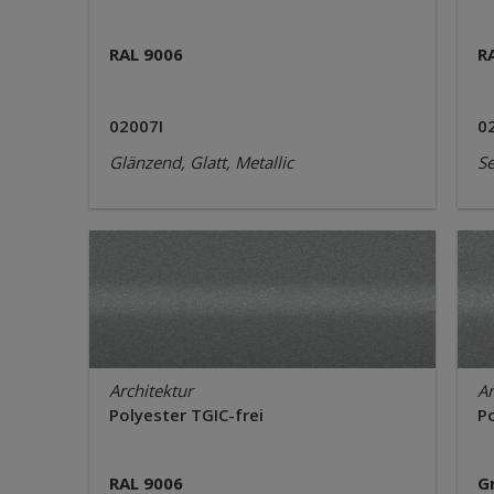
RAL 9006
R
02007I
0
Glänzend, Glatt, Metallic
Se
Architektur
Ar
Polyester TGIC-frei
Po
RAL 9006
G