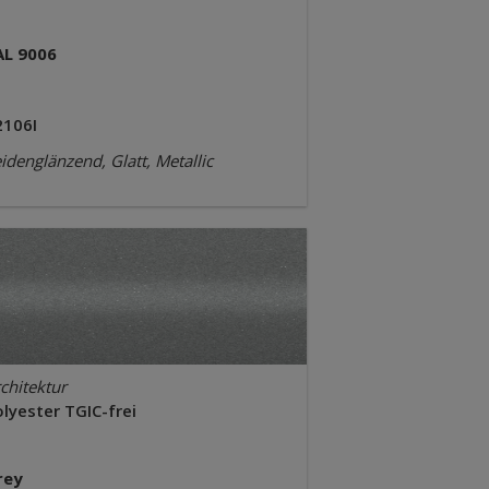
AL 9006
2106I
idenglänzend, Glatt, Metallic
chitektur
lyester TGIC-frei
rey