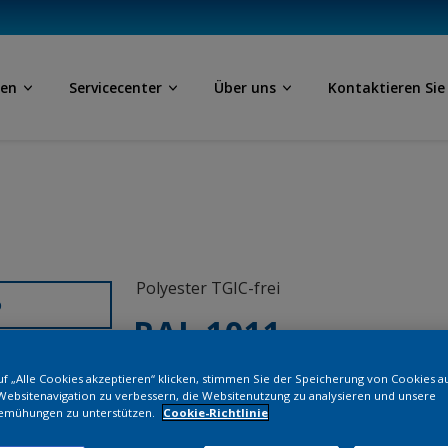
ben
Servicecenter
Über uns
Kontaktieren Sie
Polyester TGIC-frei
D
RAL 1011
f „Alle Cookies akzeptieren“ klicken, stimmen Sie der Speicherung von Cookies a
SDJ11G
Websitenavigation zu verbessern, die Websitenutzung zu analysieren und unsere
emühungen zu unterstützen.
Cookie-Richtlinie
Bestellen Si