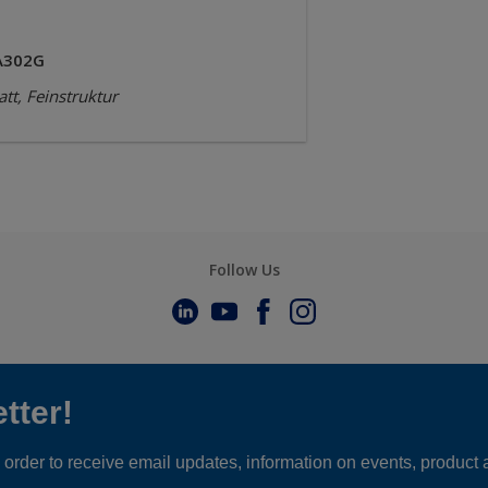
A302G
tt, Feinstruktur
Follow Us