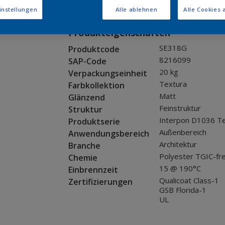
Muster bestellen
instellungen
Alle ablehnen
Alle Cookies 
Produkteigenschaften
SE318G
Produktcode
8216099
SAP-Code
20 kg
Verpackungseinheit
Textura
Farbkollektion
Matt
Glänzend
Feinstruktur
Struktur
Interpon D1036 T
Produktserie
Außenbereich
Anwendungsbereich
Architektur
Branche
Polyester TGIC-fre
Chemie
15 @ 190°C
Einbrennzeit
Qualicoat Class-1
Zertifizierungen
GSB Florida-1
UL