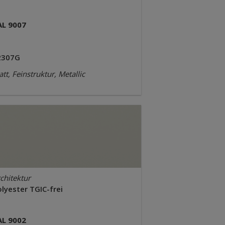
AL 9007
2307G
tt, Feinstruktur, Metallic
chitektur
lyester TGIC-frei
AL 9002