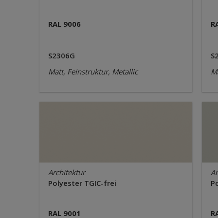
RAL 9006
R
S2306G
S
Matt, Feinstruktur, Metallic
Ma
Architektur
Ar
Polyester TGIC-frei
Po
RAL 9001
R