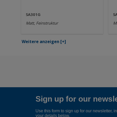
SA301G
S
Matt, Feinstruktur
Ma
Weitere anzeigen
[+]