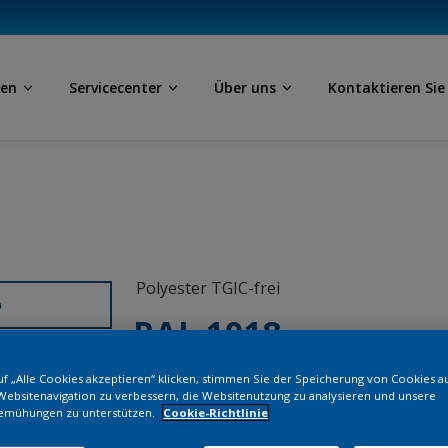
ben
Servicecenter
Über uns
Kontaktieren Sie
Polyester TGIC-frei
D
RAL 1018
f „Alle Cookies akzeptieren“ klicken, stimmen Sie der Speicherung von Cookies a
SE318G
Websitenavigation zu verbessern, die Websitenutzung zu analysieren und unsere
emühungen zu unterstützen.
Cookie-Richtlinie
Bestellen Si