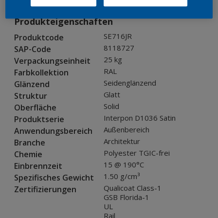
Produkteigenschaften
SE716JR
Produktcode
8118727
SAP-Code
25 kg
Verpackungseinheit
RAL
Farbkollektion
Seidenglänzend
Glänzend
Glatt
Struktur
Solid
Oberfläche
Interpon D1036 Satin
Produktserie
Außenbereich
Anwendungsbereich
Architektur
Branche
Polyester TGIC-frei
Chemie
15 @ 190°C
Einbrennzeit
1.50 g/cm³
Spezifisches Gewicht
Qualicoat Class-1
Zertifizierungen
GSB Florida-1
UL
Rail