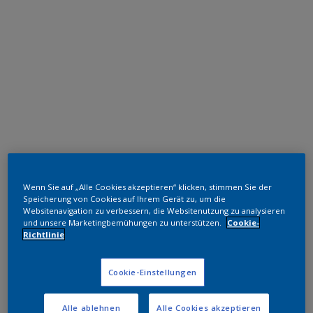
Polyester TGIC-frei
Wenn Sie auf „Alle Cookies akzeptieren“ klicken, stimmen Sie der
RAL 1016
Speicherung von Cookies auf Ihrem Gerät zu, um die
Websitenavigation zu verbessern, die Websitenutzung zu analysieren
SE716JR
und unsere Marketingbemühungen zu unterstützen.
Cookie-
Richtlinie
Muster bestellen
Cookie-Einstellungen
Bestellen Sie direkt im Webshop
Alle ablehnen
Alle Cookies akzeptieren