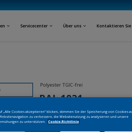
ben
Servicecenter
Über uns
Kontaktieren Sie
Polyester TGIC-frei
D
RAL 1021
f „Alle Cookies akzeptieren“ klicken, stimmen Sie der Speicherung von Cookies a
SEJ21G
Websitenavigation zu verbessern, die Websitenutzung zu analysieren und unsere
emühungen zu unterstützen.
Cookie-Richtlinie
Bestellen Si