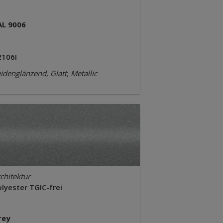
AL 9006
2106I
idenglänzend, Glatt, Metallic
chitektur
lyester TGIC-frei
rey