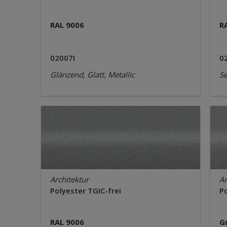
RAL 9006
R
02007I
0
Glänzend, Glatt, Metallic
Se
Architektur
Ar
Polyester TGIC-frei
Po
RAL 9006
G