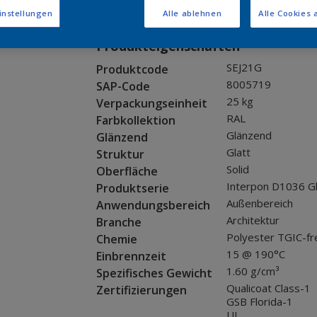
Muster bestellen
instellungen
Alle ablehnen
Alle Cookies 
Produkteigenschaften
SEJ21G
Produktcode
8005719
SAP-Code
25 kg
Verpackungseinheit
RAL
Farbkollektion
Glänzend
Glänzend
Glatt
Struktur
Solid
Oberfläche
Interpon D1036 G
Produktserie
Außenbereich
Anwendungsbereich
Architektur
Branche
Polyester TGIC-fr
Chemie
15 @ 190°C
Einbrennzeit
1.60 g/cm³
Spezifisches Gewicht
Qualicoat Class-1
Zertifizierungen
GSB Florida-1
UL