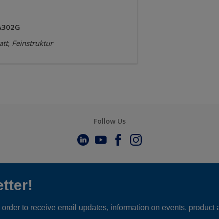
A302G
tt, Feinstruktur
Follow Us