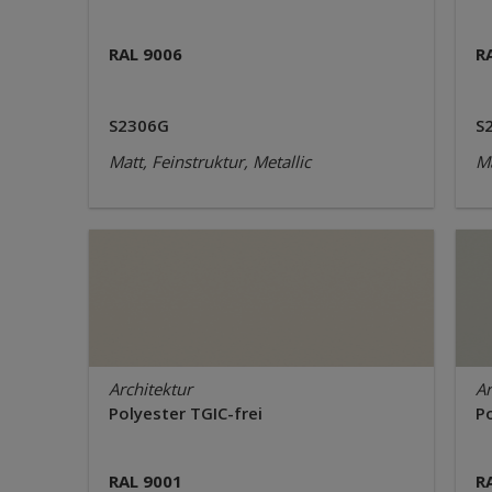
RAL 9006
R
S2306G
S
Matt, Feinstruktur, Metallic
Ma
Architektur
Ar
Polyester TGIC-frei
Po
RAL 9001
R