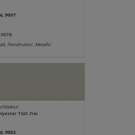
AL 9007
2307G
tt, Feinstruktur, Metallic
chitektur
lyester TGIC-frei
AL 9002