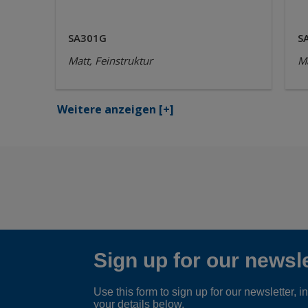
SA301G
S
Matt, Feinstruktur
Ma
Weitere anzeigen
[+]