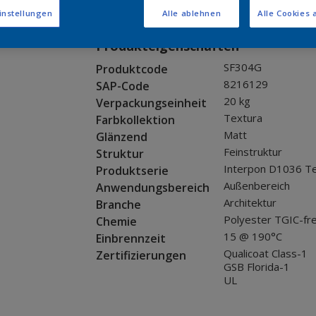
Muster bestellen
instellungen
Alle ablehnen
Alle Cookies 
Produkteigenschaften
SF304G
Produktcode
8216129
SAP-Code
20 kg
Verpackungseinheit
Textura
Farbkollektion
Matt
Glänzend
Feinstruktur
Struktur
Interpon D1036 T
Produktserie
Außenbereich
Anwendungsbereich
Architektur
Branche
Polyester TGIC-fre
Chemie
15 @ 190°C
Einbrennzeit
Qualicoat Class-1
Zertifizierungen
GSB Florida-1
UL