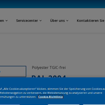
ben
Servicecenter
Über uns
Kontaktieren Sie
Polyester TGIC-frei
D
RAL 2004
f „Alle Cookies akzeptieren“ klicken, stimmen Sie der Speicherung von Cookies a
SF304G
Websitenavigation zu verbessern, die Websitenutzung zu analysieren und unsere
emühungen zu unterstützen.
Cookie-Richtlinie
Bestellen Si