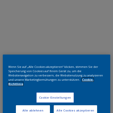
Polyester TGIC-frei
Wenn Sie auf „Alle Cookies akzeptieren“ klicken, stimmen Sie der
RAL 2008 HR
Speicherung von Cookies auf Ihrem Gerät zu, um die
Websitenavigation zu verbessern, die Websitenutzung zu analysieren
SF808G
und unsere Marketingbemühungen zu unterstützen.
Cookie-
Richtlinie
Muster bestellen
Cookie-Einstellungen
Bestellen Sie direkt im Webshop
Alle ablehnen
Alle Cookies akzeptieren