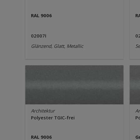
RAL 9006
R
02007I
0
Glänzend, Glatt, Metallic
Se
Architektur
Ar
Polyester TGIC-frei
Po
RAL 9006
G