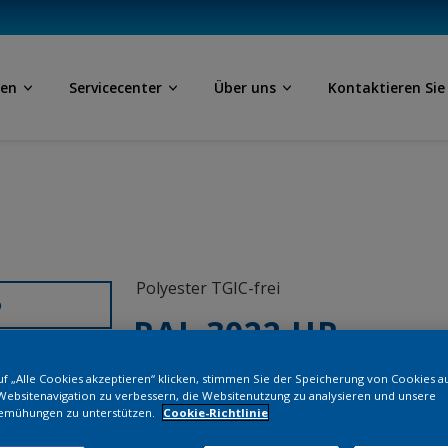
ben
Servicecenter
Über uns
Kontaktieren Sie
Polyester TGIC-frei
D
RAL 3022 HR
f „Alle Cookies akzeptieren“ klicken, stimmen Sie der Speicherung von Cookies a
SG222E
Websitenavigation zu verbessern, die Websitenutzung zu analysieren und unsere
emühungen zu unterstützen.
Cookie-Richtlinie
Bestellen Si