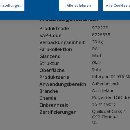
Muster bestellen
instellungen
Alle ablehnen
Alle Cookies 
Produkteigenschaften
SG222E
Produktcode
8228535
SAP-Code
20 kg
Verpackungseinheit
RAL
Farbkollektion
Matt
Glänzend
Glatt
Struktur
Solid
Oberfläche
Interpon D1036 M
Produktserie
Außenbereich
Anwendungsbereich
Architektur
Branche
Polyester TGIC-fre
Chemie
15 @ 190°C
Einbrennzeit
Qualicoat Class-1
Zertifizierungen
GSB Florida-1
UL