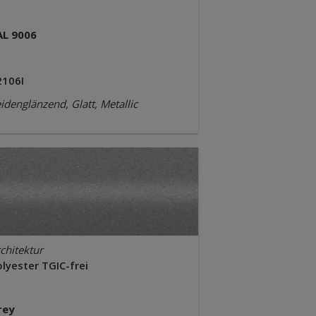
AL 9006
2106I
idenglänzend, Glatt, Metallic
chitektur
lyester TGIC-frei
rey