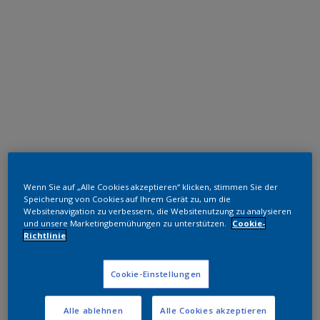
Polyester TGIC-frei
Wenn Sie auf „Alle Cookies akzeptieren“ klicken, stimmen Sie der
RAL 3031 HR
Speicherung von Cookies auf Ihrem Gerät zu, um die
Websitenavigation zu verbessern, die Websitenutzung zu analysieren
SG281E
und unsere Marketingbemühungen zu unterstützen.
Cookie-
Richtlinie
Muster bestellen
Cookie-Einstellungen
Bestellen Sie direkt im Webshop
Alle ablehnen
Alle Cookies akzeptieren