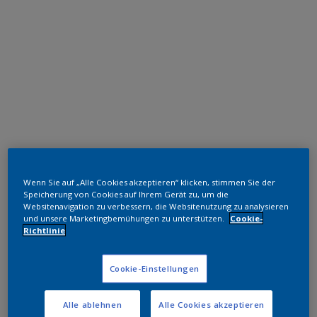
Polyester TGIC-frei
Wenn Sie auf „Alle Cookies akzeptieren“ klicken, stimmen Sie der
RAL 3003
Speicherung von Cookies auf Ihrem Gerät zu, um die
Websitenavigation zu verbessern, die Websitenutzung zu analysieren
und unsere Marketingbemühungen zu unterstützen.
Cookie-
SG303G
Richtlinie
Muster bestellen
Cookie-Einstellungen
Bestellen Sie direkt im Webshop
Alle ablehnen
Alle Cookies akzeptieren