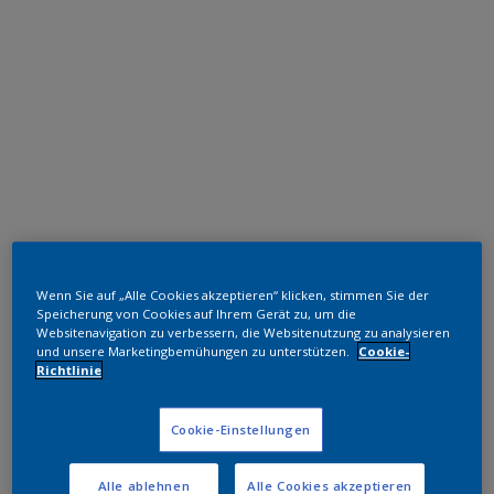
Polyester TGIC-frei
Wenn Sie auf „Alle Cookies akzeptieren“ klicken, stimmen Sie der
RAL 3009
Speicherung von Cookies auf Ihrem Gerät zu, um die
Websitenavigation zu verbessern, die Websitenutzung zu analysieren
SGJ09G
und unsere Marketingbemühungen zu unterstützen.
Cookie-
Richtlinie
Muster bestellen
Cookie-Einstellungen
Bestellen Sie direkt im Webshop
Alle ablehnen
Alle Cookies akzeptieren