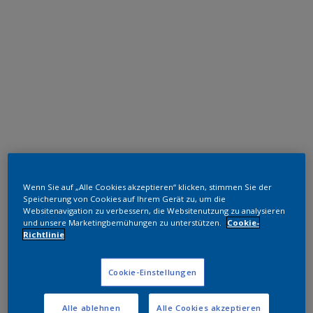
Polyester TGIC-frei
Wenn Sie auf „Alle Cookies akzeptieren“ klicken, stimmen Sie der
RAL 3011
Speicherung von Cookies auf Ihrem Gerät zu, um die
Websitenavigation zu verbessern, die Websitenutzung zu analysieren
SGJ11G
und unsere Marketingbemühungen zu unterstützen.
Cookie-
Richtlinie
Muster bestellen
Cookie-Einstellungen
Bestellen Sie direkt im Webshop
Alle ablehnen
Alle Cookies akzeptieren