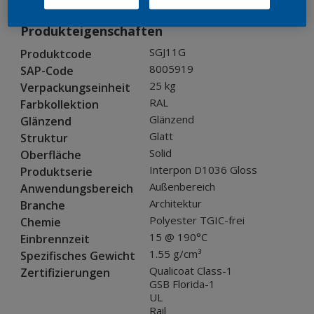
Produkteigenschaften
SGJ11G
Produktcode
8005919
SAP-Code
25 kg
Verpackungseinheit
RAL
Farbkollektion
Glänzend
Glänzend
Glatt
Struktur
Solid
Oberfläche
Interpon D1036 Gloss
Produktserie
Außenbereich
Anwendungsbereich
Architektur
Branche
Polyester TGIC-frei
Chemie
15 @ 190°C
Einbrennzeit
1.55 g/cm³
Spezifisches Gewicht
Qualicoat Class-1
Zertifizierungen
GSB Florida-1
UL
Rail