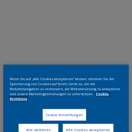
Polyester TGIC-frei
Wenn Sie auf „Alle Cookies akzeptieren“ klicken, stimmen Sie der
RAL 3016
Speicherung von Cookies auf Ihrem Gerät zu, um die
Websitenavigation zu verbessern, die Websitenutzung zu analysieren
SGJ16G
und unsere Marketingbemühungen zu unterstützen.
Cookie-
Richtlinie
Muster bestellen
Cookie-Einstellungen
Bestellen Sie direkt im Webshop
Alle ablehnen
Alle Cookies akzeptieren