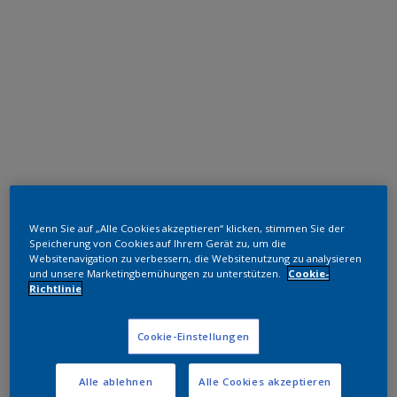
Polyester TGIC-frei
Wenn Sie auf „Alle Cookies akzeptieren“ klicken, stimmen Sie der
RAL 5015
Speicherung von Cookies auf Ihrem Gerät zu, um die
Websitenavigation zu verbessern, die Websitenutzung zu analysieren
und unsere Marketingbemühungen zu unterstützen.
Cookie-
SJ315G
Richtlinie
Muster bestellen
Cookie-Einstellungen
Bestellen Sie direkt im Webshop
Alle ablehnen
Alle Cookies akzeptieren