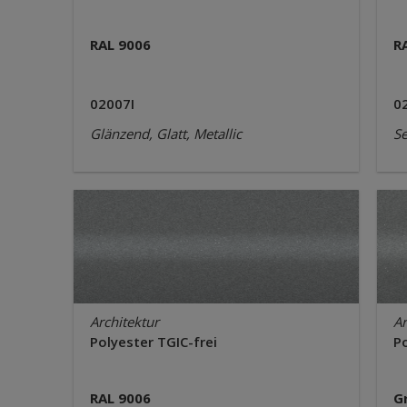
RAL 9006
R
02007I
0
Glänzend, Glatt, Metallic
Se
Architektur
Ar
Polyester TGIC-frei
Po
RAL 9006
G