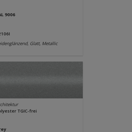
AL 9006
2106I
idenglänzend, Glatt, Metallic
chitektur
lyester TGIC-frei
rey