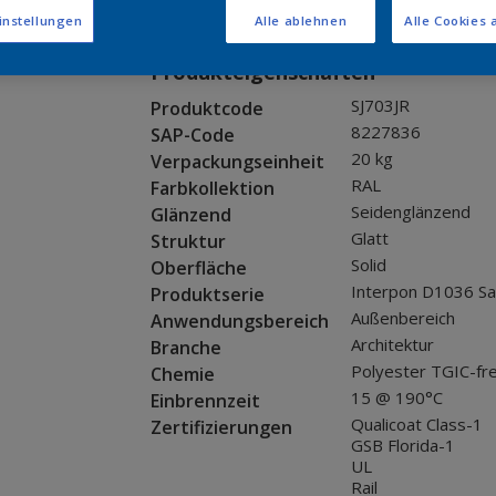
Muster bestellen
instellungen
Alle ablehnen
Alle Cookies 
Produkteigenschaften
SJ703JR
Produktcode
8227836
SAP-Code
20 kg
Verpackungseinheit
RAL
Farbkollektion
Seidenglänzend
Glänzend
Glatt
Struktur
Solid
Oberfläche
Interpon D1036 Sa
Produktserie
Außenbereich
Anwendungsbereich
Architektur
Branche
Polyester TGIC-fre
Chemie
15 @ 190°C
Einbrennzeit
Qualicoat Class-1
Zertifizierungen
GSB Florida-1
UL
Rail