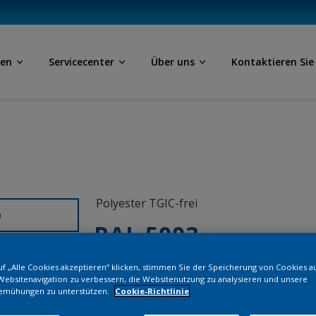
ben
Servicecenter
Über uns
Kontaktieren Sie
Polyester TGIC-frei
D
RAL 5003
f „Alle Cookies akzeptieren“ klicken, stimmen Sie der Speicherung von Cookies a
SJ703JR
Websitenavigation zu verbessern, die Websitenutzung zu analysieren und unsere
emühungen zu unterstützen.
Cookie-Richtlinie
Bestellen Si