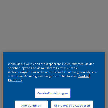
Polyester TGIC-frei
Wenn Sie auf „Alle Cookies akzeptieren“ klicken, stimmen Sie der
RAL 5004
Speicherung von Cookies auf Ihrem Gerät zu, um die
Websitenavigation zu verbessern, die Websitenutzung zu analysieren
SJ704JR
und unsere Marketingbemühungen zu unterstützen.
Cookie-
Richtlinie
Muster bestellen
Cookie-Einstellungen
Bestellen Sie direkt im Webshop
Alle ablehnen
Alle Cookies akzeptieren