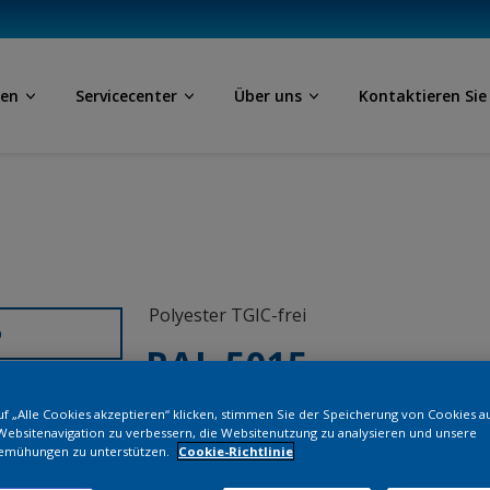
ben
Servicecenter
Über uns
Kontaktieren Sie
Polyester TGIC-frei
D
RAL 5015
f „Alle Cookies akzeptieren“ klicken, stimmen Sie der Speicherung von Cookies a
SJ715JR
Websitenavigation zu verbessern, die Websitenutzung zu analysieren und unsere
emühungen zu unterstützen.
Cookie-Richtlinie
Bestellen Si