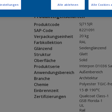
Muster bestellen
instellungen
Alle ablehnen
Alle Cookies 
Produkteigenschaften
SJ715JR
Produktcode
8221091
SAP-Code
20 kg
Verpackungseinheit
RAL
Farbkollektion
Seidenglänzend
Glänzend
Glatt
Struktur
Solid
Oberfläche
Interpon D1036 Sa
Produktserie
Außenbereich
Anwendungsbereich
Architektur
Branche
Polyester TGIC-fre
Chemie
15 @ 190°C
Einbrennzeit
Qualicoat Class-1
Zertifizierungen
GSB Florida-1
UL
Rail