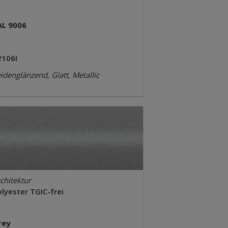
AL 9006
2106I
idenglänzend, Glatt, Metallic
chitektur
lyester TGIC-frei
rey