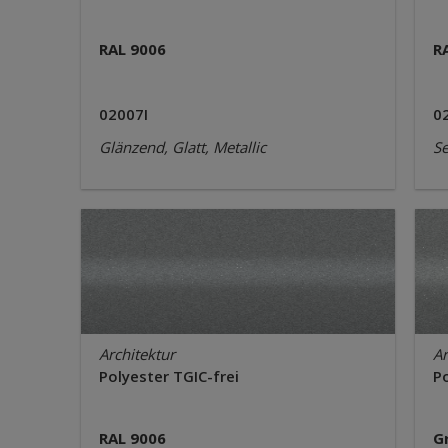
RAL 9006
R
02007I
0
Glänzend, Glatt, Metallic
Se
Architektur
Ar
Polyester TGIC-frei
Po
RAL 9006
G