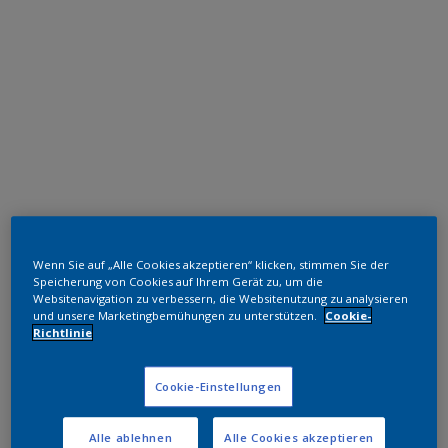
Polyester TGIC-frei
Wenn Sie auf „Alle Cookies akzeptieren“ klicken, stimmen Sie der
RAL 5023
Speicherung von Cookies auf Ihrem Gerät zu, um die
Websitenavigation zu verbessern, die Websitenutzung zu analysieren
SJ723JR
und unsere Marketingbemühungen zu unterstützen.
Cookie-
Richtlinie
Muster bestellen
Cookie-Einstellungen
Bestellen Sie direkt im Webshop
Alle ablehnen
Alle Cookies akzeptieren