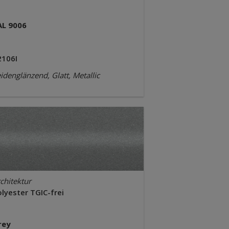
AL 9006
2106I
idenglänzend, Glatt, Metallic
chitektur
lyester TGIC-frei
rey