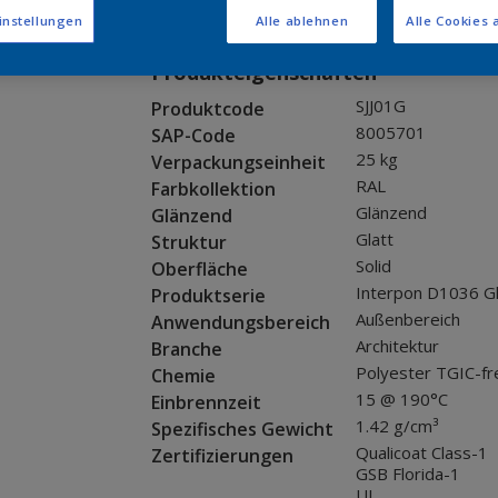
Muster bestellen
instellungen
Alle ablehnen
Alle Cookies 
Produkteigenschaften
SJJ01G
Produktcode
8005701
SAP-Code
25 kg
Verpackungseinheit
RAL
Farbkollektion
Glänzend
Glänzend
Glatt
Struktur
Solid
Oberfläche
Interpon D1036 G
Produktserie
Außenbereich
Anwendungsbereich
Architektur
Branche
Polyester TGIC-fr
Chemie
15 @ 190°C
Einbrennzeit
1.42 g/cm³
Spezifisches Gewicht
Qualicoat Class-1
Zertifizierungen
GSB Florida-1
UL