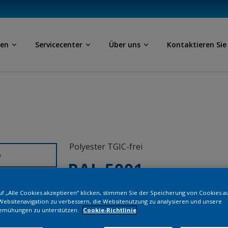
ben
Servicecenter
Über uns
Kontaktieren Sie
Polyester TGIC-frei
D
RAL 5001
f „Alle Cookies akzeptieren“ klicken, stimmen Sie der Speicherung von Cookies a
SJJ01G
Websitenavigation zu verbessern, die Websitenutzung zu analysieren und unsere
emühungen zu unterstützen.
Cookie-Richtlinie
Bestellen Si