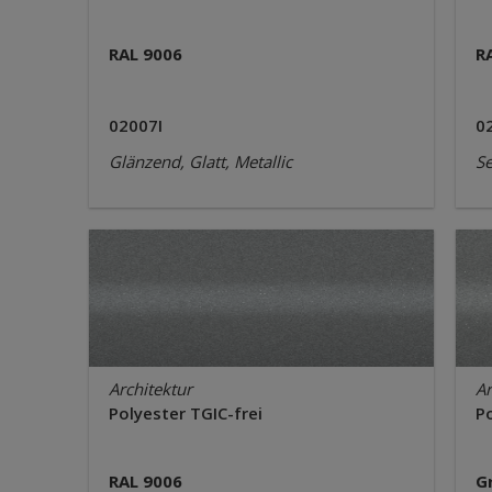
RAL 9006
R
02007I
0
Glänzend, Glatt, Metallic
Se
Architektur
Ar
Polyester TGIC-frei
Po
RAL 9006
G