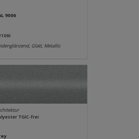
AL 9006
2106I
idenglänzend, Glatt, Metallic
chitektur
lyester TGIC-frei
rey