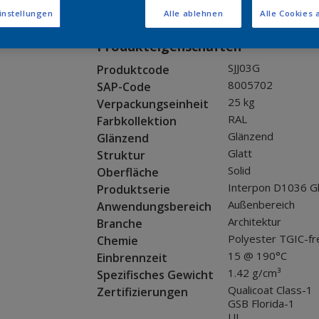
Muster bestellen
instellungen
Alle ablehnen
Alle Cookies 
Produkteigenschaften
SJJ03G
Produktcode
8005702
SAP-Code
25 kg
Verpackungseinheit
RAL
Farbkollektion
Glänzend
Glänzend
Glatt
Struktur
Solid
Oberfläche
Interpon D1036 G
Produktserie
Außenbereich
Anwendungsbereich
Architektur
Branche
Polyester TGIC-fr
Chemie
15 @ 190°C
Einbrennzeit
1.42 g/cm³
Spezifisches Gewicht
Qualicoat Class-1
Zertifizierungen
GSB Florida-1
UL