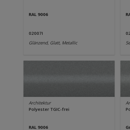
RAL 9006
R
02007I
0
Glänzend, Glatt, Metallic
Se
Architektur
Ar
Polyester TGIC-frei
Po
RAL 9006
G