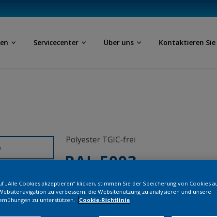
ben
Servicecenter
Über uns
Kontaktieren Sie
Polyester TGIC-frei
D
RAL 5003
f „Alle Cookies akzeptieren“ klicken, stimmen Sie der Speicherung von Cookies a
SJJ03G
Websitenavigation zu verbessern, die Websitenutzung zu analysieren und unsere
emühungen zu unterstützen.
Cookie-Richtlinie
Bestellen Si