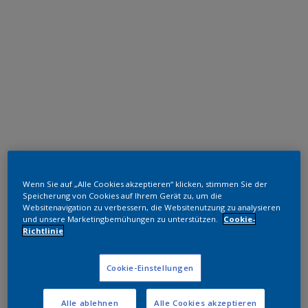
Polyester TGIC-frei
Wenn Sie auf „Alle Cookies akzeptieren“ klicken, stimmen Sie der
RAL 5009
Speicherung von Cookies auf Ihrem Gerät zu, um die
Websitenavigation zu verbessern, die Websitenutzung zu analysieren
SJJ09G
und unsere Marketingbemühungen zu unterstützen.
Cookie-
Richtlinie
Muster bestellen
Cookie-Einstellungen
Bestellen Sie direkt im Webshop
Alle ablehnen
Alle Cookies akzeptieren