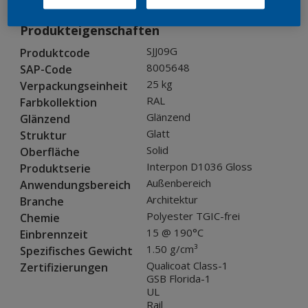
Produkteigenschaften
SJJ09G
Produktcode
8005648
SAP-Code
25 kg
Verpackungseinheit
RAL
Farbkollektion
Glänzend
Glänzend
Glatt
Struktur
Solid
Oberfläche
Interpon D1036 Gloss
Produktserie
Außenbereich
Anwendungsbereich
Architektur
Branche
Polyester TGIC-frei
Chemie
15 @ 190°C
Einbrennzeit
1.50 g/cm³
Spezifisches Gewicht
Qualicoat Class-1
Zertifizierungen
GSB Florida-1
UL
Rail