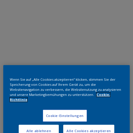
Polyester TGIC-frei
Wenn Sie auf „Alle Cookies akzeptieren“ klicken, stimmen Sie der
RAL 5012
Speicherung von Cookies auf Ihrem Gerät zu, um die
Websitenavigation zu verbessern, die Websitenutzung zu analysieren
SJJ12G
und unsere Marketingbemühungen zu unterstützen.
Cookie-
Richtlinie
Muster bestellen
Cookie-Einstellungen
Bestellen Sie direkt im Webshop
Alle ablehnen
Alle Cookies akzeptieren