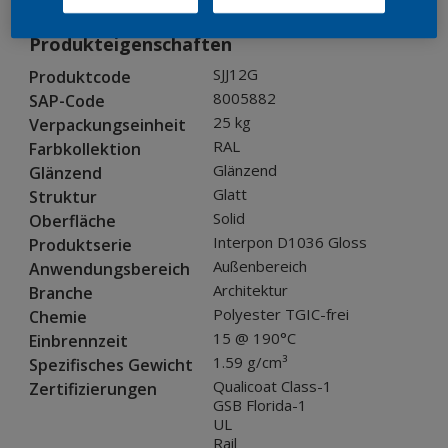
Produkteigenschaften
SJJ12G
Produktcode
8005882
SAP-Code
25 kg
Verpackungseinheit
RAL
Farbkollektion
Glänzend
Glänzend
Glatt
Struktur
Solid
Oberfläche
Interpon D1036 Gloss
Produktserie
Außenbereich
Anwendungsbereich
Architektur
Branche
Polyester TGIC-frei
Chemie
15 @ 190°C
Einbrennzeit
1.59 g/cm³
Spezifisches Gewicht
Qualicoat Class-1
Zertifizierungen
GSB Florida-1
UL
Rail