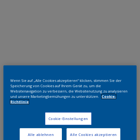
Polyester TGIC-frei
Wenn Sie auf „Alle Cookies akzeptieren“ klicken, stimmen Sie der
RAL 6009
Speicherung von Cookies auf Ihrem Gerät zu, um die
Websitenavigation zu verbessern, die Websitenutzung zu analysieren
und unsere Marketingbemühungen zu unterstützen.
Cookie-
SK309G
Richtlinie
Muster bestellen
Cookie-Einstellungen
Bestellen Sie direkt im Webshop
Alle ablehnen
Alle Cookies akzeptieren