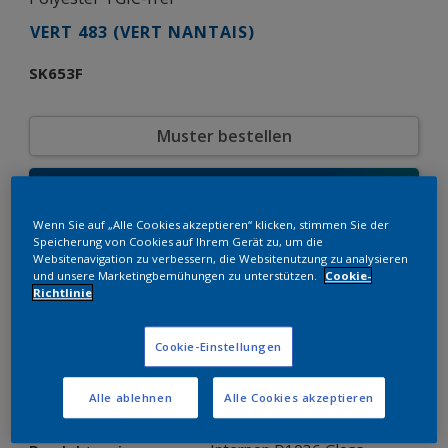
VERT 483 (VERT NANTAIS)
SK653F
Muster bestellen
Bestellen Sie direkt im Webshop
Wenn Sie auf „Alle Cookies akzeptieren“ klicken, stimmen Sie der
Speicherung von Cookies auf Ihrem Gerät zu, um die
Produkteigenschaften
Websitenavigation zu verbessern, die Websitenutzung zu analysieren
und unsere Marketingbemühungen zu unterstützen.
Cookie-
SK653F
Produktcode
Richtlinie
8001654
SAP-Code
25 kg
Verpackungseinheit
Cookie-Einstellungen
Custom Shades
Farbkollektion
Glänzend
Glänzend
Alle ablehnen
Alle Cookies akzeptieren
Glatt
Struktur
Solid
Oberfläche