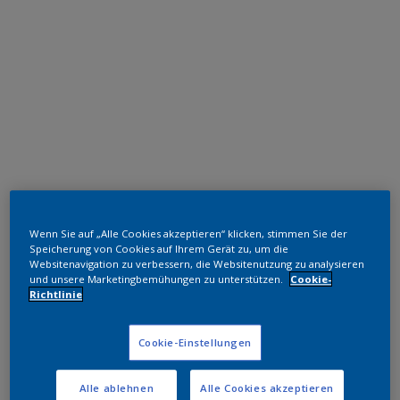
Polyester TGIC-frei
Wenn Sie auf „Alle Cookies akzeptieren“ klicken, stimmen Sie der
RAL 6006
Speicherung von Cookies auf Ihrem Gerät zu, um die
Websitenavigation zu verbessern, die Websitenutzung zu analysieren
SK706JR
und unsere Marketingbemühungen zu unterstützen.
Cookie-
Richtlinie
Muster bestellen
Cookie-Einstellungen
Bestellen Sie direkt im Webshop
Alle ablehnen
Alle Cookies akzeptieren