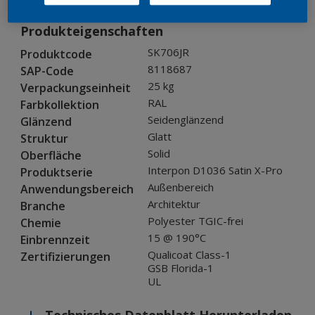
Produkteigenschaften
SK706JR
Produktcode
8118687
SAP-Code
25 kg
Verpackungseinheit
RAL
Farbkollektion
Seidenglänzend
Glänzend
Glatt
Struktur
Solid
Oberfläche
Interpon D1036 Satin X-Pro
Produktserie
Außenbereich
Anwendungsbereich
Architektur
Branche
Polyester TGIC-frei
Chemie
15 @ 190°C
Einbrennzeit
Qualicoat Class-1
Zertifizierungen
GSB Florida-1
UL