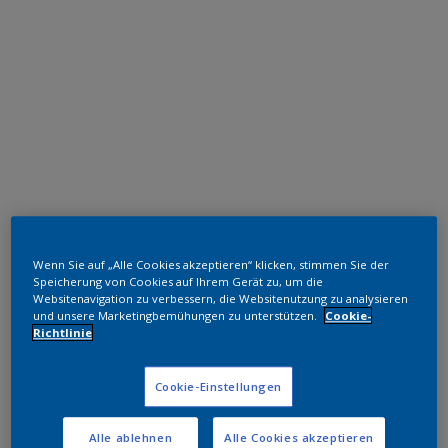
Polyester TGIC-frei
Wenn Sie auf „Alle Cookies akzeptieren“ klicken, stimmen Sie der
RAL 6007
Speicherung von Cookies auf Ihrem Gerät zu, um die
Websitenavigation zu verbessern, die Websitenutzung zu analysieren
SK707JR
und unsere Marketingbemühungen zu unterstützen.
Cookie-
Richtlinie
Muster bestellen
Cookie-Einstellungen
Bestellen Sie direkt im Webshop
Alle ablehnen
Alle Cookies akzeptieren