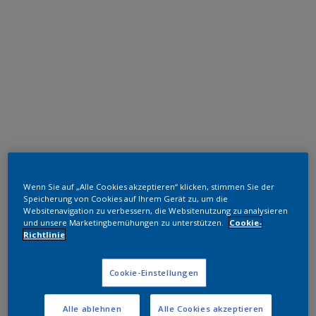
Polyester TGIC-frei
Wenn Sie auf „Alle Cookies akzeptieren“ klicken, stimmen Sie der
RAL 6012
Speicherung von Cookies auf Ihrem Gerät zu, um die
Websitenavigation zu verbessern, die Websitenutzung zu analysieren
SK712JR
und unsere Marketingbemühungen zu unterstützen.
Cookie-
Richtlinie
Muster bestellen
Cookie-Einstellungen
Bestellen Sie direkt im Webshop
Alle ablehnen
Alle Cookies akzeptieren