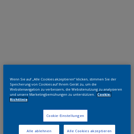
Polyester TGIC-frei
Wenn Sie auf „Alle Cookies akzeptieren“ klicken, stimmen Sie der
RAL 6019
Speicherung von Cookies auf Ihrem Gerät zu, um die
Websitenavigation zu verbessern, die Websitenutzung zu analysieren
SK719JR
und unsere Marketingbemühungen zu unterstützen.
Cookie-
Richtlinie
Muster bestellen
Cookie-Einstellungen
Bestellen Sie direkt im Webshop
Alle ablehnen
Alle Cookies akzeptieren