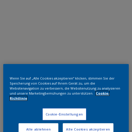
Polyester TGIC-frei
Wenn Sie auf „Alle Cookies akzeptieren“ klicken, stimmen Sie der
RAL 6022
Speicherung von Cookies auf Ihrem Gerät zu, um die
Websitenavigation zu verbessern, die Websitenutzung zu analysieren
SK722JR
und unsere Marketingbemühungen zu unterstützen.
Cookie-
Richtlinie
Muster bestellen
Cookie-Einstellungen
Bestellen Sie direkt im Webshop
Alle ablehnen
Alle Cookies akzeptieren