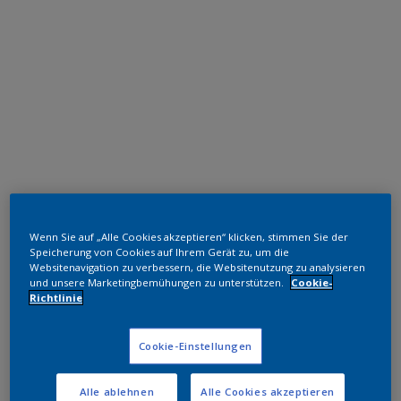
Polyester TGIC-frei
Wenn Sie auf „Alle Cookies akzeptieren“ klicken, stimmen Sie der
RAL 6025
Speicherung von Cookies auf Ihrem Gerät zu, um die
Websitenavigation zu verbessern, die Websitenutzung zu analysieren
SK725JR
und unsere Marketingbemühungen zu unterstützen.
Cookie-
Richtlinie
Muster bestellen
Cookie-Einstellungen
Bestellen Sie direkt im Webshop
Alle ablehnen
Alle Cookies akzeptieren