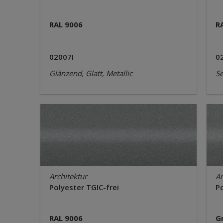
RAL 9006
R
02007I
0
Glänzend, Glatt, Metallic
Se
Architektur
Ar
Polyester TGIC-frei
Po
RAL 9006
G