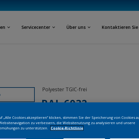
ben
Servicecenter
Über uns
Kontaktieren Sie
Polyester TGIC-frei
D
RAL 6032
f „Alle Cookies akzeptieren“ klicken, stimmen Sie der Speicherung von Cookies a
SK732JR
Websitenavigation zu verbessern, die Websitenutzung zu analysieren und unsere
emühungen zu unterstützen.
Cookie-Richtlinie
Bestellen Si