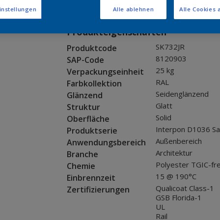
Muster bestellen
instellungen
Alle ablehnen
Alle Cookies 
Produkteigenschaften
SK732JR
Produktcode
8120903
SAP-Code
25 kg
Verpackungseinheit
RAL
Farbkollektion
Seidenglänzend
Glänzend
Glatt
Struktur
Solid
Oberfläche
Interpon D1036 Sa
Produktserie
Außenbereich
Anwendungsbereich
Architektur
Branche
Polyester TGIC-fre
Chemie
15 @ 190°C
Einbrennzeit
Qualicoat Class-1
Zertifizierungen
GSB Florida-1
UL
Rail