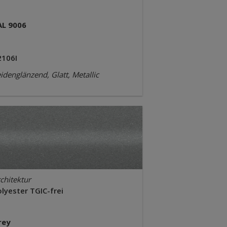
AL 9006
2106I
idenglänzend, Glatt, Metallic
chitektur
lyester TGIC-frei
rey