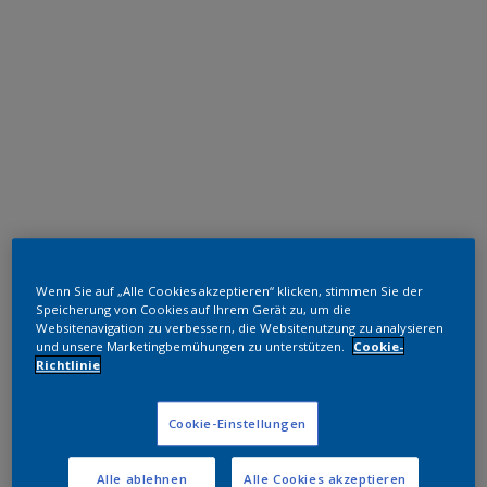
Polyester TGIC-frei
Wenn Sie auf „Alle Cookies akzeptieren“ klicken, stimmen Sie der
RAL 6005 HR
Speicherung von Cookies auf Ihrem Gerät zu, um die
Websitenavigation zu verbessern, die Websitenutzung zu analysieren
SK805G
und unsere Marketingbemühungen zu unterstützen.
Cookie-
Richtlinie
Muster bestellen
Cookie-Einstellungen
Bestellen Sie direkt im Webshop
Alle ablehnen
Alle Cookies akzeptieren