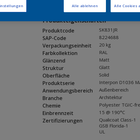
Muster bestellen
instellungen
Alle ablehnen
Alle Cookies 
Produkteigenschaften
SK831JR
Produktcode
8224688
SAP-Code
20 kg
Verpackungseinheit
RAL
Farbkollektion
Matt
Glänzend
Glatt
Struktur
Solid
Oberfläche
Interpon D1036 Ma
Produktserie
Außenbereich
Anwendungsbereich
Architektur
Branche
Polyester TGIC-fre
Chemie
15 @ 190°C
Einbrennzeit
Qualicoat Class-1
Zertifizierungen
GSB Florida-1
UL