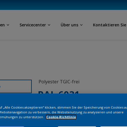
ben
Servicecenter
Über uns
Kontaktieren Sie
Polyester TGIC-frei
D
RAL 6031
f „Alle Cookies akzeptieren“ klicken, stimmen Sie der Speicherung von Cookies a
SK831JR
Websitenavigation zu verbessern, die Websitenutzung zu analysieren und unsere
emühungen zu unterstützen.
Cookie-Richtlinie
Bestellen Si