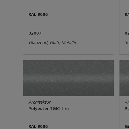
RAL 9006
R
02007I
0
Glänzend, Glatt, Metallic
Se
Architektur
Ar
Polyester TGIC-frei
Po
RAL 9006
G