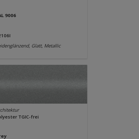
AL 9006
2106I
idenglänzend, Glatt, Metallic
chitektur
lyester TGIC-frei
rey