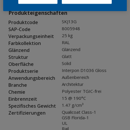
Produkteigenschaften
SKJ13G
Produktcode
8005948
SAP-Code
25 kg
Verpackungseinheit
RAL
Farbkollektion
Glänzend
Glänzend
Glatt
Struktur
Solid
Oberfläche
Interpon D1036 Gloss
Produktserie
Außenbereich
Anwendungsbereich
Architektur
Branche
Polyester TGIC-frei
Chemie
15 @ 190°C
Einbrennzeit
1.47 g/cm³
Spezifisches Gewicht
Qualicoat Class-1
Zertifizierungen
GSB Florida-1
UL
Rail