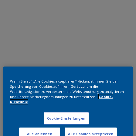
Polyester TGIC-frei
Wenn Sie auf „Alle Cookies akzeptieren“ klicken, stimmen Sie der
RAL 6013
Speicherung von Cookies auf Ihrem Gerät zu, um die
Websitenavigation zu verbessern, die Websitenutzung zu analysieren
SKJ13G
und unsere Marketingbemühungen zu unterstützen.
Cookie-
Richtlinie
Muster bestellen
Cookie-Einstellungen
Bestellen Sie direkt im Webshop
Alle ablehnen
Alle Cookies akzeptieren