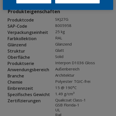
Produkteigenschaften
SKJ27G
Produktcode
8005958
SAP-Code
25 kg
Verpackungseinheit
RAL
Farbkollektion
Glänzend
Glänzend
Glatt
Struktur
Solid
Oberfläche
Interpon D1036 Gloss
Produktserie
Außenbereich
Anwendungsbereich
Architektur
Branche
Polyester TGIC-frei
Chemie
15 @ 190°C
Einbrennzeit
1.49 g/cm³
Spezifisches Gewicht
Qualicoat Class-1
Zertifizierungen
GSB Florida-1
UL
Rail