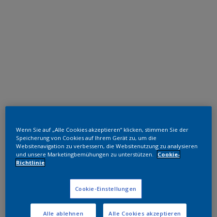
Polyester TGIC-frei
Wenn Sie auf „Alle Cookies akzeptieren“ klicken, stimmen Sie der
RAL 6027
Speicherung von Cookies auf Ihrem Gerät zu, um die
Websitenavigation zu verbessern, die Websitenutzung zu analysieren
SKJ27G
und unsere Marketingbemühungen zu unterstützen.
Cookie-
Richtlinie
Muster bestellen
Cookie-Einstellungen
Bestellen Sie direkt im Webshop
Alle ablehnen
Alle Cookies akzeptieren