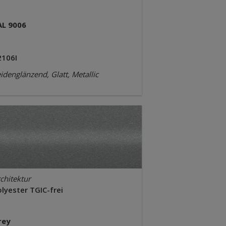
AL 9006
2106I
idenglänzend, Glatt, Metallic
chitektur
lyester TGIC-frei
rey