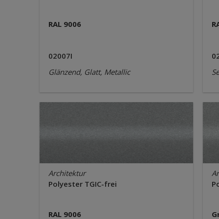
RAL 9006
R
02007I
0
Glänzend, Glatt, Metallic
Se
Architektur
Ar
Polyester TGIC-frei
Po
RAL 9006
G