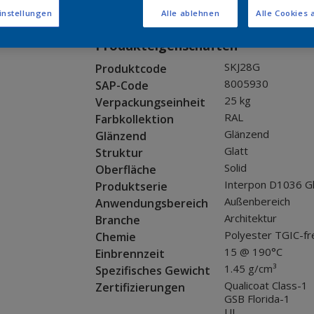
Muster bestellen
instellungen
Alle ablehnen
Alle Cookies 
Produkteigenschaften
SKJ28G
Produktcode
8005930
SAP-Code
25 kg
Verpackungseinheit
RAL
Farbkollektion
Glänzend
Glänzend
Glatt
Struktur
Solid
Oberfläche
Interpon D1036 G
Produktserie
Außenbereich
Anwendungsbereich
Architektur
Branche
Polyester TGIC-fr
Chemie
15 @ 190°C
Einbrennzeit
1.45 g/cm³
Spezifisches Gewicht
Qualicoat Class-1
Zertifizierungen
GSB Florida-1
UL