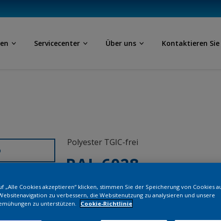
ben
Servicecenter
Über uns
Kontaktieren Sie
Polyester TGIC-frei
D
RAL 6028
f „Alle Cookies akzeptieren“ klicken, stimmen Sie der Speicherung von Cookies a
SKJ28G
Websitenavigation zu verbessern, die Websitenutzung zu analysieren und unsere
emühungen zu unterstützen.
Cookie-Richtlinie
Bestellen Si