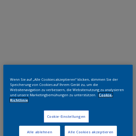
Polyester TGIC-frei
Wenn Sie auf „Alle Cookies akzeptieren“ klicken, stimmen Sie der
RAL 7034 HR
Speicherung von Cookies auf Ihrem Gerät zu, um die
Websitenavigation zu verbessern, die Websitenutzung zu analysieren
SL234E
und unsere Marketingbemühungen zu unterstützen.
Cookie-
Richtlinie
Muster bestellen
Cookie-Einstellungen
Bestellen Sie direkt im Webshop
Alle ablehnen
Alle Cookies akzeptieren