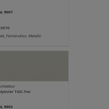
AL 9007
2307G
tt, Feinstruktur, Metallic
chitektur
lyester TGIC-frei
AL 9002