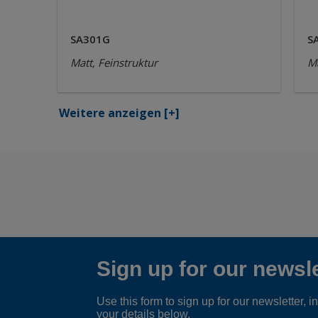
SA301G
S
Matt, Feinstruktur
Ma
Weitere anzeigen
[+]