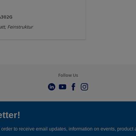
A302G
tt, Feinstruktur
Follow Us