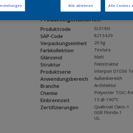
Muster bestellen
instellungen
Alle ablehnen
Alle Cookies 
Produkteigenschaften
SL316G
Produktcode
8213429
SAP-Code
20 kg
Verpackungseinheit
Textura
Farbkollektion
Matt
Glänzend
Feinstruktur
Struktur
Interpon D1036 T
Produktserie
Außenbereich
Anwendungsbereich
Architektur
Branche
Polyester TGIC-fre
Chemie
15 @ 190°C
Einbrennzeit
Qualicoat Class-1
Zertifizierungen
GSB Florida-1
UL