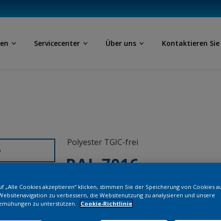
ben
Servicecenter
Über uns
Kontaktieren Sie
Polyester TGIC-frei
D
RAL 7016
f „Alle Cookies akzeptieren“ klicken, stimmen Sie der Speicherung von Cookies a
SL316G
Websitenavigation zu verbessern, die Websitenutzung zu analysieren und unsere
emühungen zu unterstützen.
Cookie-Richtlinie
Bestellen Si