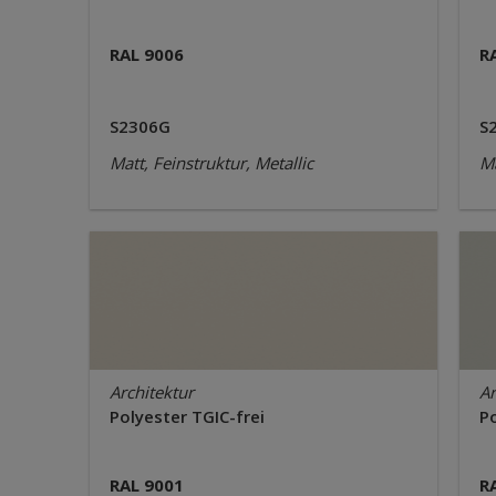
RAL 9006
R
S2306G
S
Matt, Feinstruktur, Metallic
Ma
Architektur
Ar
Polyester TGIC-frei
Po
RAL 9001
R