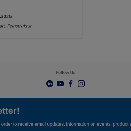
A302G
tt, Feinstruktur
Follow Us