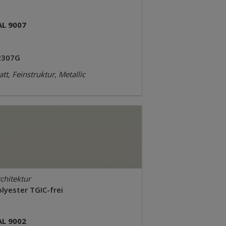
AL 9007
2307G
tt, Feinstruktur, Metallic
chitektur
lyester TGIC-frei
AL 9002