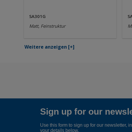
SA301G
S
Matt, Feinstruktur
Ma
Weitere anzeigen
[+]