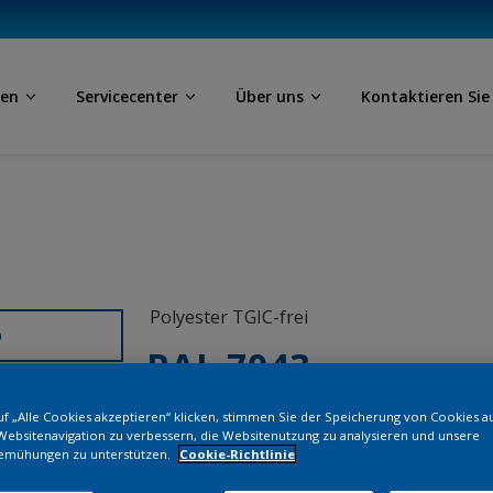
ben
Servicecenter
Über uns
Kontaktieren Sie
Polyester TGIC-frei
D
RAL 7043
f „Alle Cookies akzeptieren“ klicken, stimmen Sie der Speicherung von Cookies a
SL343G
Websitenavigation zu verbessern, die Websitenutzung zu analysieren und unsere
emühungen zu unterstützen.
Cookie-Richtlinie
Bestellen Si