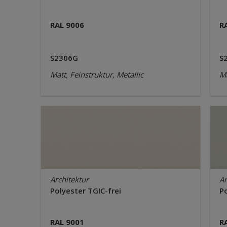
RAL 9006
R
S2306G
S
Matt, Feinstruktur, Metallic
Ma
Architektur
Ar
Polyester TGIC-frei
Po
RAL 9001
R