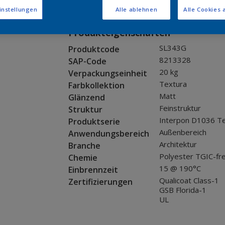
Muster bestellen
instellungen
Alle ablehnen
Alle Cookies 
Produkteigenschaften
SL343G
Produktcode
8213328
SAP-Code
20 kg
Verpackungseinheit
Textura
Farbkollektion
Matt
Glänzend
Feinstruktur
Struktur
Interpon D1036 T
Produktserie
Außenbereich
Anwendungsbereich
Architektur
Branche
Polyester TGIC-fre
Chemie
15 @ 190°C
Einbrennzeit
Qualicoat Class-1
Zertifizierungen
GSB Florida-1
UL