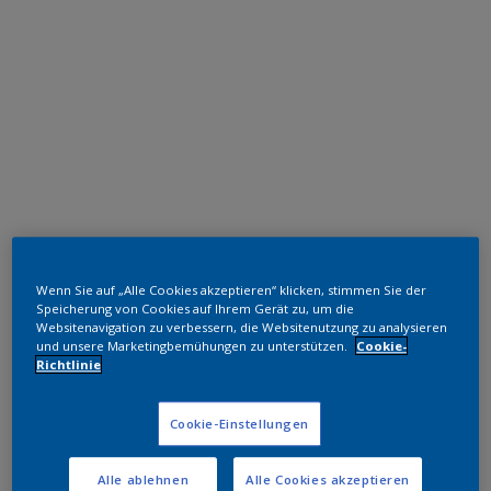
Polyester TGIC-frei
Wenn Sie auf „Alle Cookies akzeptieren“ klicken, stimmen Sie der
RAL 7009
Speicherung von Cookies auf Ihrem Gerät zu, um die
Websitenavigation zu verbessern, die Websitenutzung zu analysieren
SL709JR
und unsere Marketingbemühungen zu unterstützen.
Cookie-
Richtlinie
Muster bestellen
Cookie-Einstellungen
Bestellen Sie direkt im Webshop
Alle ablehnen
Alle Cookies akzeptieren