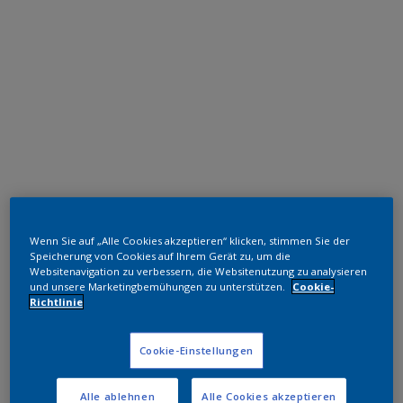
Polyester TGIC-frei
Wenn Sie auf „Alle Cookies akzeptieren“ klicken, stimmen Sie der
RAL 7022
Speicherung von Cookies auf Ihrem Gerät zu, um die
Websitenavigation zu verbessern, die Websitenutzung zu analysieren
SL722JR
und unsere Marketingbemühungen zu unterstützen.
Cookie-
Richtlinie
Muster bestellen
Cookie-Einstellungen
Bestellen Sie direkt im Webshop
Alle ablehnen
Alle Cookies akzeptieren