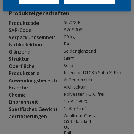
Produkteigenschaften
SL722JR
Produktcode
8269008
SAP-Code
20 kg
Verpackungseinheit
RAL
Farbkollektion
Seidenglänzend
Glänzend
Glatt
Struktur
Solid
Oberfläche
Interpon D1036 Satin X-Pro
Produktserie
Außenbereich
Anwendungsbereich
Architektur
Branche
Polyester TGIC-frei
Chemie
15 @ 190°C
Einbrennzeit
1.50 g/cm³
Spezifisches Gewicht
Qualicoat Class-1
Zertifizierungen
GSB Florida-1
UL
Rail