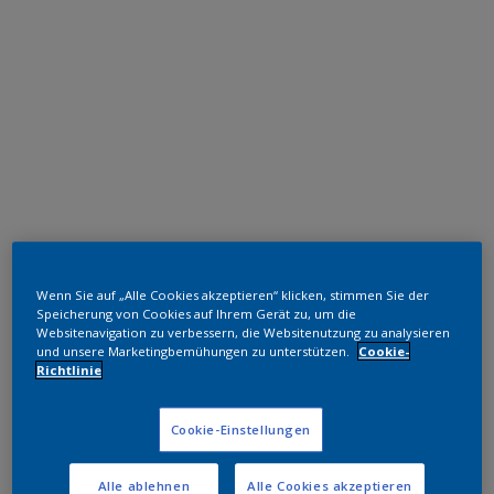
Polyester TGIC-frei
Wenn Sie auf „Alle Cookies akzeptieren“ klicken, stimmen Sie der
RAL 7030
Speicherung von Cookies auf Ihrem Gerät zu, um die
Websitenavigation zu verbessern, die Websitenutzung zu analysieren
SL730JR
und unsere Marketingbemühungen zu unterstützen.
Cookie-
Richtlinie
Muster bestellen
Cookie-Einstellungen
Bestellen Sie direkt im Webshop
Alle ablehnen
Alle Cookies akzeptieren