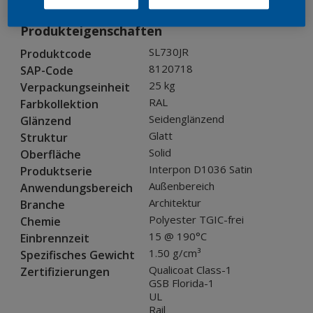
Produkteigenschaften
SL730JR
Produktcode
8120718
SAP-Code
25 kg
Verpackungseinheit
RAL
Farbkollektion
Seidenglänzend
Glänzend
Glatt
Struktur
Solid
Oberfläche
Interpon D1036 Satin
Produktserie
Außenbereich
Anwendungsbereich
Architektur
Branche
Polyester TGIC-frei
Chemie
15 @ 190°C
Einbrennzeit
1.50 g/cm³
Spezifisches Gewicht
Qualicoat Class-1
Zertifizierungen
GSB Florida-1
UL
Rail