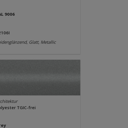
AL 9006
2106I
idenglänzend, Glatt, Metallic
chitektur
lyester TGIC-frei
rey