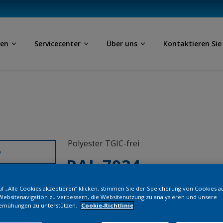
ben
Servicecenter
Über uns
Kontaktieren Sie
Polyester TGIC-frei
D
RAL 7034
f „Alle Cookies akzeptieren“ klicken, stimmen Sie der Speicherung von Cookies a
SL734JR
Websitenavigation zu verbessern, die Websitenutzung zu analysieren und unsere
emühungen zu unterstützen.
Cookie-Richtlinie
Bestellen Si