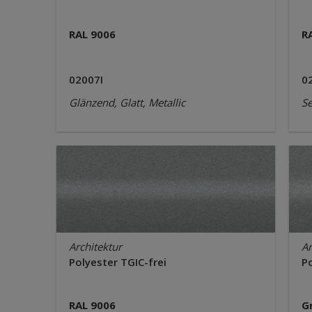
RAL 9006
R
02007I
0
Glänzend, Glatt, Metallic
Se
Architektur
Ar
Polyester TGIC-frei
Po
RAL 9006
G