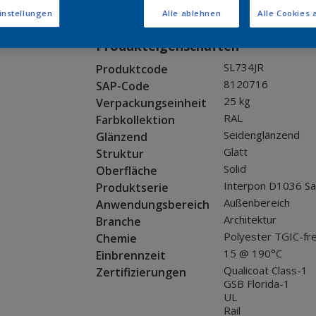
Muster bestellen
instellungen
Alle ablehnen
Alle Cookies 
Produkteigenschaften
SL734JR
Produktcode
8120716
SAP-Code
25 kg
Verpackungseinheit
RAL
Farbkollektion
Seidenglänzend
Glänzend
Glatt
Struktur
Solid
Oberfläche
Interpon D1036 Sa
Produktserie
Außenbereich
Anwendungsbereich
Architektur
Branche
Polyester TGIC-fre
Chemie
15 @ 190°C
Einbrennzeit
Qualicoat Class-1
Zertifizierungen
GSB Florida-1
UL
Rail