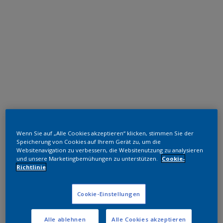
Polyester TGIC-frei
Wenn Sie auf „Alle Cookies akzeptieren“ klicken, stimmen Sie der
RAL 7040
Speicherung von Cookies auf Ihrem Gerät zu, um die
Websitenavigation zu verbessern, die Websitenutzung zu analysieren
SL740JR
und unsere Marketingbemühungen zu unterstützen.
Cookie-
Richtlinie
Muster bestellen
Cookie-Einstellungen
Bestellen Sie direkt im Webshop
Alle ablehnen
Alle Cookies akzeptieren