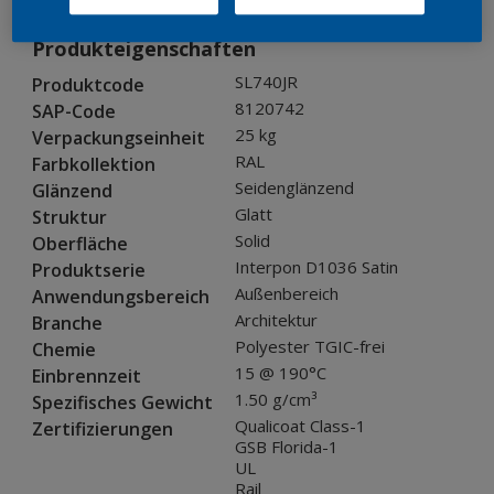
Produkteigenschaften
SL740JR
Produktcode
8120742
SAP-Code
25 kg
Verpackungseinheit
RAL
Farbkollektion
Seidenglänzend
Glänzend
Glatt
Struktur
Solid
Oberfläche
Interpon D1036 Satin
Produktserie
Außenbereich
Anwendungsbereich
Architektur
Branche
Polyester TGIC-frei
Chemie
15 @ 190°C
Einbrennzeit
1.50 g/cm³
Spezifisches Gewicht
Qualicoat Class-1
Zertifizierungen
GSB Florida-1
UL
Rail