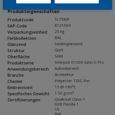
Produkteigenschaften
SL758JR
Produktcode
8121064
SAP-Code
25 kg
Verpackungseinheit
RAL
Farbkollektion
Seidenglänzend
Glänzend
Glatt
Struktur
Solid
Oberfläche
Interpon D1036 Satin X-Pro
Produktserie
Außenbereich
Anwendungsbereich
Architektur
Branche
Polyester TGIC-frei
Chemie
15 @ 190°C
Einbrennzeit
1.50 g/cm³
Spezifisches Gewicht
Qualicoat Class-1
Zertifizierungen
GSB Florida-1
UL
Rail