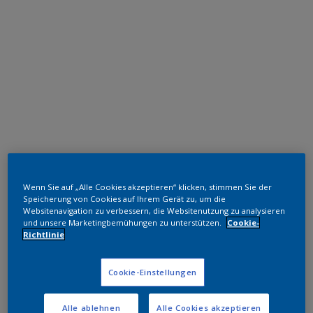
Polyester TGIC-frei
Wenn Sie auf „Alle Cookies akzeptieren“ klicken, stimmen Sie der
RAL 7008
Speicherung von Cookies auf Ihrem Gerät zu, um die
Websitenavigation zu verbessern, die Websitenutzung zu analysieren
SL758JR
und unsere Marketingbemühungen zu unterstützen.
Cookie-
Richtlinie
Muster bestellen
Cookie-Einstellungen
Bestellen Sie direkt im Webshop
Alle ablehnen
Alle Cookies akzeptieren