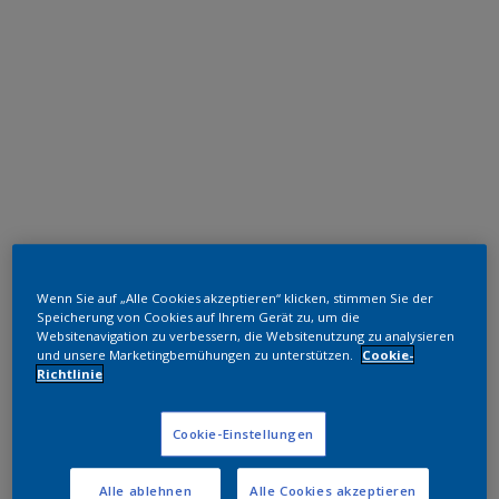
Polyester TGIC-frei
Wenn Sie auf „Alle Cookies akzeptieren“ klicken, stimmen Sie der
RAL 7004 HR
Speicherung von Cookies auf Ihrem Gerät zu, um die
Websitenavigation zu verbessern, die Websitenutzung zu analysieren
SL804G
und unsere Marketingbemühungen zu unterstützen.
Cookie-
Richtlinie
Muster bestellen
Cookie-Einstellungen
Bestellen Sie direkt im Webshop
Alle ablehnen
Alle Cookies akzeptieren