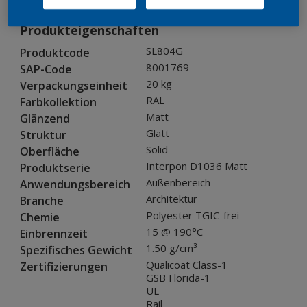
Produkteigenschaften
SL804G
Produktcode
8001769
SAP-Code
20 kg
Verpackungseinheit
RAL
Farbkollektion
Matt
Glänzend
Glatt
Struktur
Solid
Oberfläche
Interpon D1036 Matt
Produktserie
Außenbereich
Anwendungsbereich
Architektur
Branche
Polyester TGIC-frei
Chemie
15 @ 190°C
Einbrennzeit
1.50 g/cm³
Spezifisches Gewicht
Qualicoat Class-1
Zertifizierungen
GSB Florida-1
UL
Rail