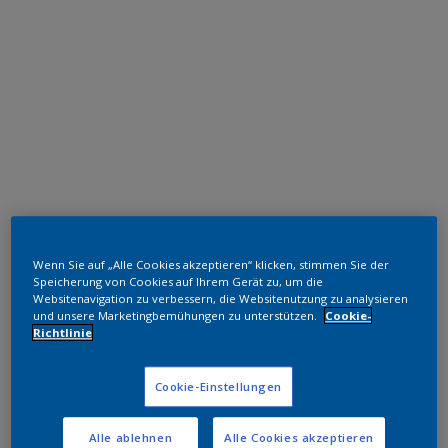
Polyester TGIC-frei
Wenn Sie auf „Alle Cookies akzeptieren“ klicken, stimmen Sie der
RAL 7015 HR
Speicherung von Cookies auf Ihrem Gerät zu, um die
Websitenavigation zu verbessern, die Websitenutzung zu analysieren
SL815G
und unsere Marketingbemühungen zu unterstützen.
Cookie-
Richtlinie
Muster bestellen
Cookie-Einstellungen
Bestellen Sie direkt im Webshop
Alle ablehnen
Alle Cookies akzeptieren