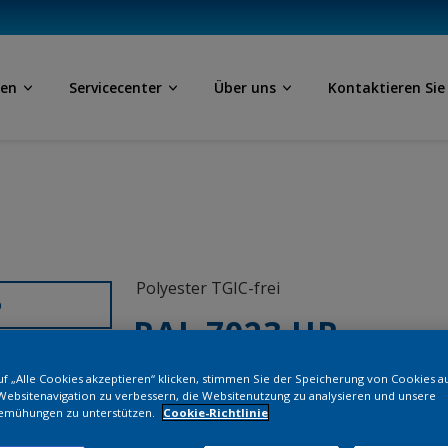
ben
Servicecenter
Über uns
Kontaktieren Sie
Polyester TGIC-frei
D
RAL 7023 HR
f „Alle Cookies akzeptieren“ klicken, stimmen Sie der Speicherung von Cookies a
SL823G
Websitenavigation zu verbessern, die Websitenutzung zu analysieren und unsere
emühungen zu unterstützen.
Cookie-Richtlinie
Bestellen Si