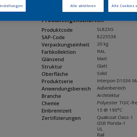
Muster bestellen
instellungen
Alle ablehnen
Alle Cookies 
Produkteigenschaften
SL823G
Produktcode
8225538
SAP-Code
20 kg
Verpackungseinheit
RAL
Farbkollektion
Matt
Glänzend
Glatt
Struktur
Solid
Oberfläche
Interpon D1036 M
Produktserie
Außenbereich
Anwendungsbereich
Architektur
Branche
Polyester TGIC-fre
Chemie
15 @ 190°C
Einbrennzeit
Qualicoat Class-1
Zertifizierungen
GSB Florida-1
UL
Rail