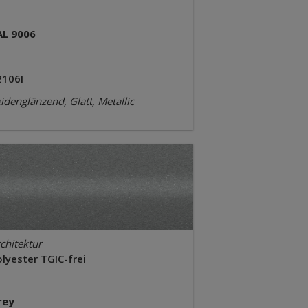
AL 9006
2106I
idenglänzend, Glatt, Metallic
chitektur
lyester TGIC-frei
rey