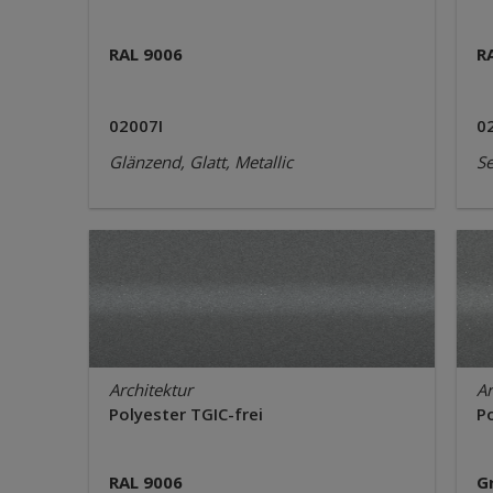
RAL 9006
R
02007I
0
Glänzend, Glatt, Metallic
Se
Architektur
Ar
Polyester TGIC-frei
Po
RAL 9006
G