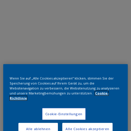
Polyester TGIC-frei
Wenn Sie auf „Alle Cookies akzeptieren“ klicken, stimmen Sie der
RAL 7011
Speicherung von Cookies auf Ihrem Gerät zu, um die
Websitenavigation zu verbessern, die Websitenutzung zu analysieren
SLJ11G
und unsere Marketingbemühungen zu unterstützen.
Cookie-
Richtlinie
Muster bestellen
Cookie-Einstellungen
Bestellen Sie direkt im Webshop
Alle ablehnen
Alle Cookies akzeptieren