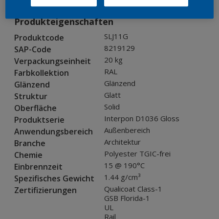
Produkteigenschaften
SLJ11G
Produktcode
8219129
SAP-Code
20 kg
Verpackungseinheit
RAL
Farbkollektion
Glänzend
Glänzend
Glatt
Struktur
Solid
Oberfläche
Interpon D1036 Gloss
Produktserie
Außenbereich
Anwendungsbereich
Architektur
Branche
Polyester TGIC-frei
Chemie
15 @ 190°C
Einbrennzeit
1.44 g/cm³
Spezifisches Gewicht
Qualicoat Class-1
Zertifizierungen
GSB Florida-1
UL
Rail