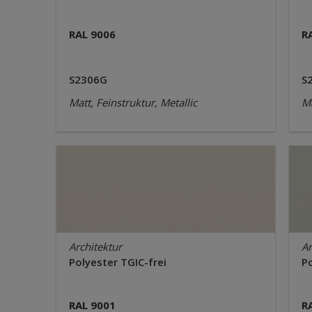
RAL 9006
R
S2306G
S
Matt, Feinstruktur, Metallic
Ma
Architektur
Ar
Polyester TGIC-frei
Po
RAL 9001
R