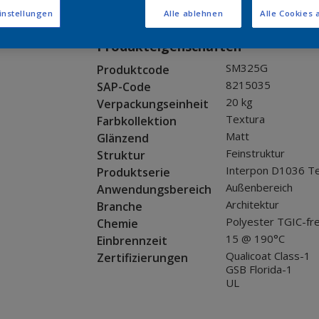
Muster bestellen
instellungen
Alle ablehnen
Alle Cookies 
Produkteigenschaften
SM325G
Produktcode
8215035
SAP-Code
20 kg
Verpackungseinheit
Textura
Farbkollektion
Matt
Glänzend
Feinstruktur
Struktur
Interpon D1036 T
Produktserie
Außenbereich
Anwendungsbereich
Architektur
Branche
Polyester TGIC-fre
Chemie
15 @ 190°C
Einbrennzeit
Qualicoat Class-1
Zertifizierungen
GSB Florida-1
UL