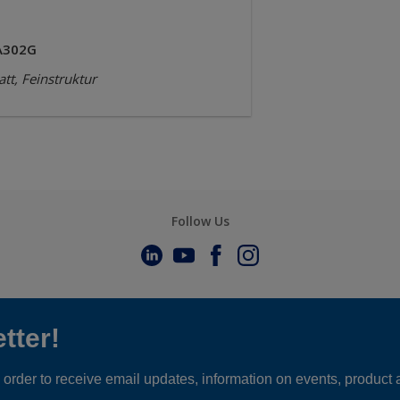
A302G
tt, Feinstruktur
Follow Us