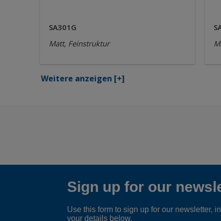
SA301G
S
Matt, Feinstruktur
Ma
Weitere anzeigen
[+]