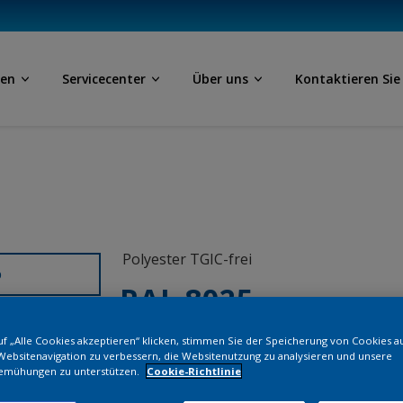
ben
Servicecenter
Über uns
Kontaktieren Sie
Polyester TGIC-frei
D
RAL 8025
f „Alle Cookies akzeptieren“ klicken, stimmen Sie der Speicherung von Cookies a
SM325G
Websitenavigation zu verbessern, die Websitenutzung zu analysieren und unsere
emühungen zu unterstützen.
Cookie-Richtlinie
Bestellen Si