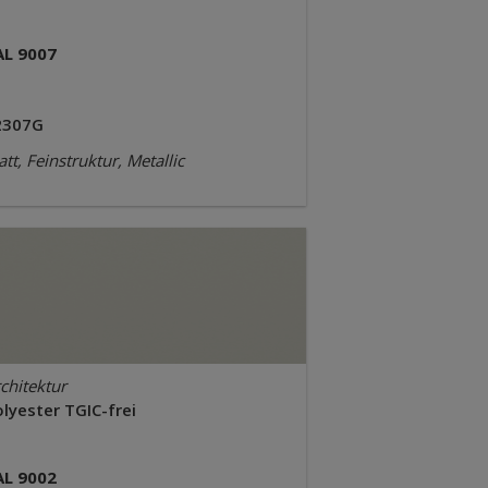
AL 9007
2307G
tt, Feinstruktur, Metallic
chitektur
lyester TGIC-frei
AL 9002