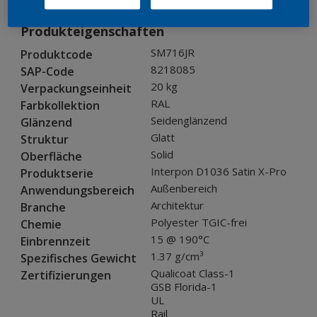
Produkteigenschaften
SM716JR
Produktcode
8218085
SAP-Code
20 kg
Verpackungseinheit
RAL
Farbkollektion
Seidenglänzend
Glänzend
Glatt
Struktur
Solid
Oberfläche
Interpon D1036 Satin X-Pro
Produktserie
Außenbereich
Anwendungsbereich
Architektur
Branche
Polyester TGIC-frei
Chemie
15 @ 190°C
Einbrennzeit
1.37 g/cm³
Spezifisches Gewicht
Qualicoat Class-1
Zertifizierungen
GSB Florida-1
UL
Rail