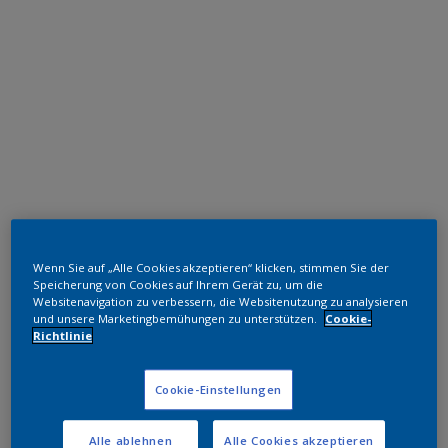
Polyester TGIC-frei
Wenn Sie auf „Alle Cookies akzeptieren“ klicken, stimmen Sie der
RAL 8016
Speicherung von Cookies auf Ihrem Gerät zu, um die
Websitenavigation zu verbessern, die Websitenutzung zu analysieren
SM716JR
und unsere Marketingbemühungen zu unterstützen.
Cookie-
Richtlinie
Muster bestellen
Cookie-Einstellungen
Bestellen Sie direkt im Webshop
Alle ablehnen
Alle Cookies akzeptieren